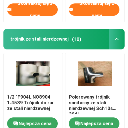
Skontaktuj się z
Skontaktuj się z
nami
nami
trójnik ze stali nierdzewnej
(10)
1/2 "F904L NO8904
Polerowany trójnik
1.4539 Trójnik do rur
sanitarny ze stali
ze stali nierdzewnej
nierdzewnej Sch10s
304L
Najlepsza cena
Najlepsza cena