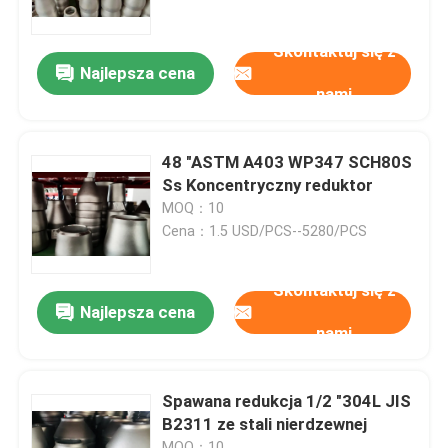
Skontaktuj się z
Wycieczka po fabryce
Najlepsza cena
nami
Kontrola jakości
48 "ASTM A403 WP347 SCH80S
Company News
Ss Koncentryczny reduktor
MOQ：10
Cena：1.5 USD/PCS--5280/PCS
złączki do rur ze stali nierdzewnej
Skontaktuj się z
kołnierz ze stali nierdzewnej
Najlepsza cena
nami
Kolanko ze stali nierdzewnej
Spawana redukcja 1/2 "304L JIS
B2311 ze stali nierdzewnej
trójnik ze stali nierdzewnej
MOQ：10