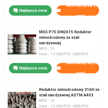
Skontaktuj się z
Najlepsza cena
nami
MSS P75 DIN2615 Reduktor
mimośrodowy ze stali
nierdzewnej
MOQ：10
Cena：1.5 USD/PCS--5280/PCS
Skontaktuj się z
Najlepsza cena
nami
Dom
Reduktor mimośrodowy 316H ze
Produkty
stali nierdzewnej ASTM A403
MOQ：10
O nas
Cena：1.5 USD/PCS--5280/PCS