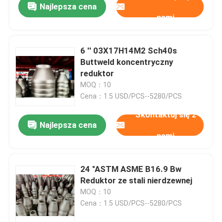
Najlepsza cena
nami
6 '' 03X17H14M2 Sch40s
Buttweld koncentryczny
reduktor
MOQ：10
Cena：1.5 USD/PCS--5280/PCS
Skontaktuj się z
Najlepsza cena
nami
24 "ASTM ASME B16.9 Bw
Reduktor ze stali nierdzewnej
MOQ：10
Cena：1.5 USD/PCS--5280/PCS