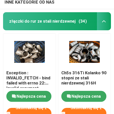
INNE KATEGORIE OD NAS
złączki do rur ze stali nierdzewnej
(34)
Exception :
Ch5s 316Ti Kolanko 90
INVALID_FETCH - bind
stopni ze stali
failed with errno 22:
nierdzewnej 316H
Invalid argument
ip=150.238.30.5
Najlepsza cena
Najlepsza cena
Skontaktuj się z
Skontaktuj się z