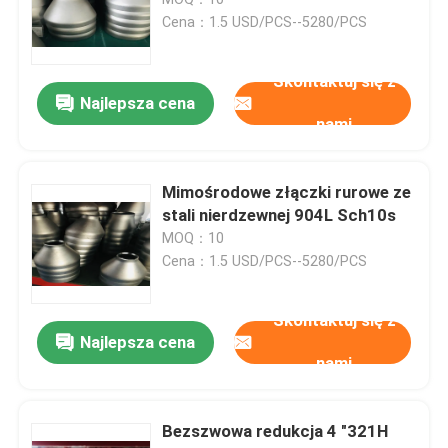
Cena：1.5 USD/PCS--5280/PCS
zaślepki do rur ze stali nierdzewnej
Skontaktuj się z
Najlepsza cena
Łącznik rurowy
nami
Gwintowane łączniki rurowe
Mimośrodowe złączki rurowe ze
stali nierdzewnej 904L Sch10s
MOQ：10
Reduktor ze stali nierdzewnej
Cena：1.5 USD/PCS--5280/PCS
Kołnierz zaślepiający ze stali nierdzewnej
Skontaktuj się z
Najlepsza cena
nami
Slip On Flange
Bezszwowa redukcja 4 "321H
Kołnierz na szyję spawalniczą