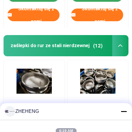
Skontaktuj się z
Skontaktuj się z
nami
nami
zaślepki do rur ze stali nierdzewnej
(12)
Kute nakładki na rury
WP904L Duplex Alloy
ze stali nierdzewnej
SCH10 3-calowa
ZHEHENG
WP317 Sch10s
zaślepka do rur
stalowych
6:19 AM