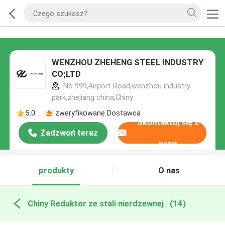
WENZHOU ZHEHENG STEEL INDUSTRY
CO;LTD
No 999,Airport Road,wenzhou industry
park,zhejiang china,Chiny
5.0
zweryfikowane Dostawca
Skontaktuj się z
Zadzwoń teraz
nami
produkty
O nas
Chiny Reduktor ze stali nierdzewnej
(14)