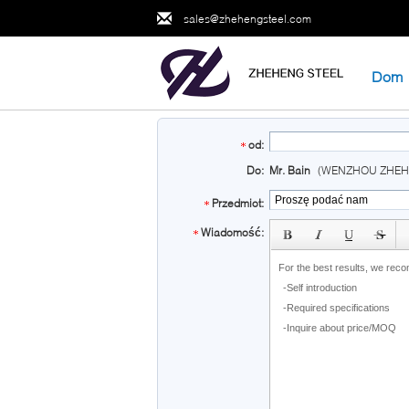
sales@zhehengsteel.com
Dom
od:
Do:
Mr. Bain
(WENZHOU ZHEH
Przedmiot:
subject
Wiadomość: