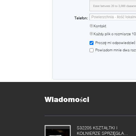
Enter between 20 to 3,000 characte
Telefon:
Kontakt
Każdy plik o rozmiarze 1
Proszę mi odpowiedzieć 
Powiadom mnie dwa razy 
Wiadomości
S32205 KSZTAŁTKI I
KOŁNIERZE SPRZĘGŁA