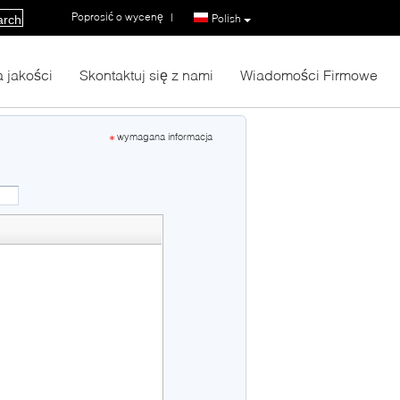
Poprosić o wycenę
|
Polish
arch
a jakości
Skontaktuj się z nami
Wiadomości Firmowe
wymagana informacja