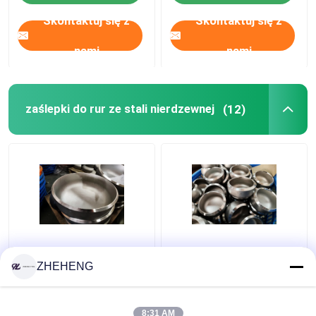
Skontaktuj się z
Skontaktuj się z
nami
nami
zaślepki do rur ze stali nierdzewnej
(12)
Kute nakładki na rury
WP904L Duplex Alloy
ze stali nierdzewnej
SCH10 3-calowa
ZHEHENG
WP317 Sch10s
zaślepka do rur
stalowych
8:31 AM