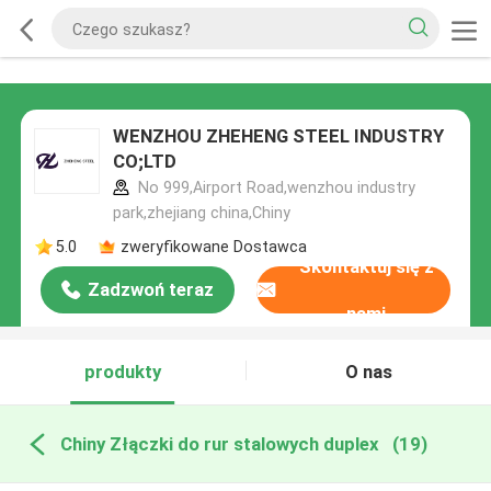
WENZHOU ZHEHENG STEEL INDUSTRY
CO;LTD
No 999,Airport Road,wenzhou industry
park,zhejiang china,Chiny
5.0
zweryfikowane Dostawca
Skontaktuj się z
Zadzwoń teraz
nami
produkty
O nas
Chiny Złączki do rur stalowych duplex
(19)