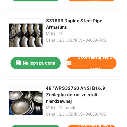
nami
S31803 Duplex Steel Pipe
Armatura
MOQ：10
Cena：2.6 USD/PCS--34058/PCS
Skontaktuj się z
Najlepsza cena
nami
48 "WPS32760 ANSI B16.9
Zaślepka do rur ze stali
nierdzewnej
MOQ：10 sztuk
Cena：2.6 USD/PCS--34058/PCS
Skontaktuj się z