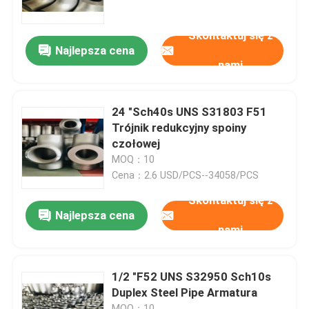
Skontaktuj się z
Wycieczka po fabryce
Najlepsza cena
nami
Kontrola jakości
24 "Sch40s UNS S31803 F51
Company News
Trójnik redukcyjny spoiny
czołowej
MOQ：10
złączki do rur ze stali nierdzewnej
Cena：2.6 USD/PCS--34058/PCS
Skontaktuj się z
kołnierz ze stali nierdzewnej
Najlepsza cena
nami
Kolanko ze stali nierdzewnej
1/2 "F52 UNS S32950 Sch10s
Duplex Steel Pipe Armatura
trójnik ze stali nierdzewnej
MOQ：10