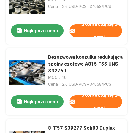
Cena：2.6 USD/PCS--34058/PCS
zaślepki do rur ze stali nierdzewnej
Skontaktuj się z
Najlepsza cena
Łącznik rurowy
nami
Gwintowane łączniki rurowe
Bezszwowa koszulka redukująca
spoiny czołowe A815 F55 UNS
S32760
Reduktor ze stali nierdzewnej
MOQ：10
Cena：2.6 USD/PCS--34058/PCS
Kołnierz zaślepiający ze stali nierdzewnej
Skontaktuj się z
Najlepsza cena
nami
Slip On Flange
8 "F57 S39277 Sch80 Duplex
Kołnierz na szyję spawalniczą