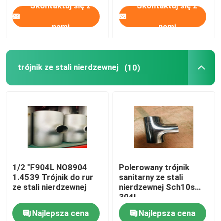
Skontaktuj się z
Skontaktuj się z
nami
nami
trójnik ze stali nierdzewnej
(10)
1/2 "F904L NO8904
Polerowany trójnik
1.4539 Trójnik do rur
sanitarny ze stali
ze stali nierdzewnej
nierdzewnej Sch10s
304L
Najlepsza cena
Najlepsza cena