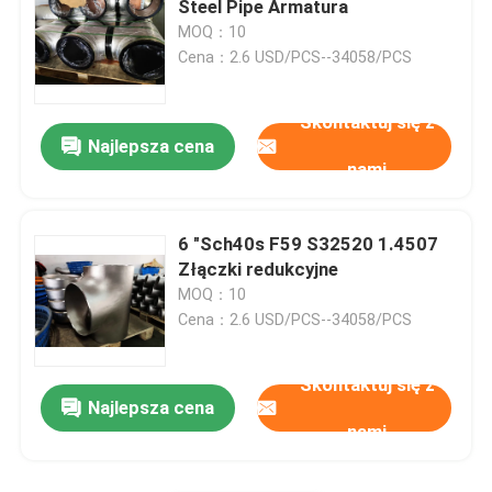
Steel Pipe Armatura
MOQ：10
Złączki do rur stalowych duplex
Cena：2.6 USD/PCS--34058/PCS
Skontaktuj się z
Łączniki rur ze stopu niklu
Najlepsza cena
nami
6 "Sch40s F59 S32520 1.4507
Złączki redukcyjne
MOQ：10
Cena：2.6 USD/PCS--34058/PCS
Skontaktuj się z
Najlepsza cena
nami