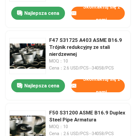
Skontaktuj się z
Najlepsza cena
nami
F47 S31725 A403 ASME B16.9
Trójnik redukcyjny ze stali
nierdzewnej
MOQ：10
Cena：2.6 USD/PCS--34058/PCS
Skontaktuj się z
Najlepsza cena
nami
Dom
F50 S31200 ASME B16.9 Duplex
Produkty
Steel Pipe Armatura
MOQ：10
O nas
Cena：2.6 USD/PCS--34058/PCS