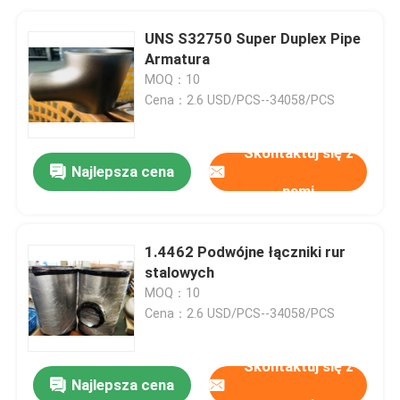
UNS S32750 Super Duplex Pipe
Armatura
MOQ：10
Cena：2.6 USD/PCS--34058/PCS
Skontaktuj się z
Najlepsza cena
nami
1.4462 Podwójne łączniki rur
stalowych
MOQ：10
Cena：2.6 USD/PCS--34058/PCS
Skontaktuj się z
Najlepsza cena