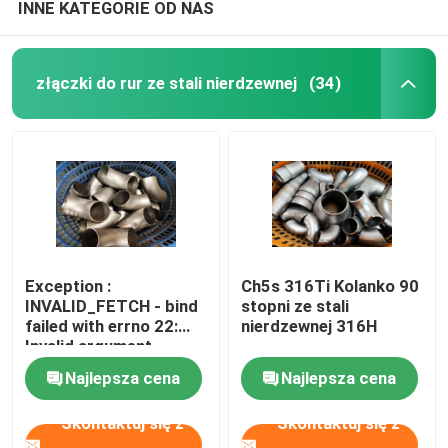
INNE KATEGORIE OD NAS
złączki do rur ze stali nierdzewnej
(34)
Exception :
Ch5s 316Ti Kolanko 90
INVALID_FETCH - bind
stopni ze stali
failed with errno 22:
nierdzewnej 316H
Invalid argument
ip=150.238.30.5
Najlepsza cena
Najlepsza cena
Skontaktuj się z
Skontaktuj się z