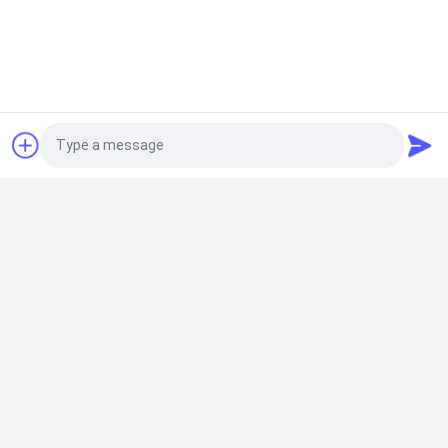
100% analiza chemiczna (PMI)
Photo
Kontrola wymiarowa.
Video Call
Dom
Audio Call
Produkty
O nas