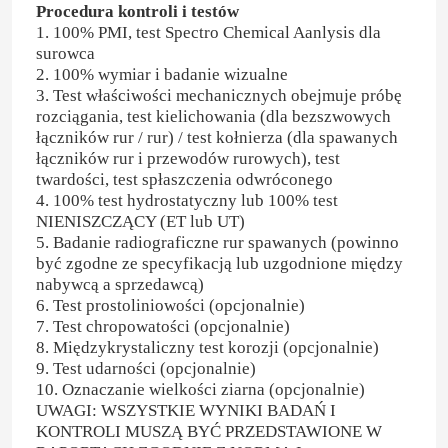
Procedura kontroli i testów
1. 100% PMI, test Spectro Chemical Aanlysis dla
surowca
2. 100% wymiar i badanie wizualne
3. Test właściwości mechanicznych obejmuje próbę
rozciągania, test kielichowania (dla bezszwowych
łączników rur / rur) / test kołnierza (dla spawanych
łączników rur i przewodów rurowych), test
twardości, test spłaszczenia odwróconego
4. 100% test hydrostatyczny lub 100% test
NIENISZCZĄCY (ET lub UT)
5. Badanie radiograficzne rur spawanych (powinno
być zgodne ze specyfikacją lub uzgodnione między
nabywcą a sprzedawcą)
6. Test prostoliniowości (opcjonalnie)
7. Test chropowatości (opcjonalnie)
8. Międzykrystaliczny test korozji (opcjonalnie)
9. Test udarności (opcjonalnie)
10. Oznaczanie wielkości ziarna (opcjonalnie)
UWAGI: WSZYSTKIE WYNIKI BADAŃ I
KONTROLI MUSZĄ BYĆ PRZEDSTAWIONE W