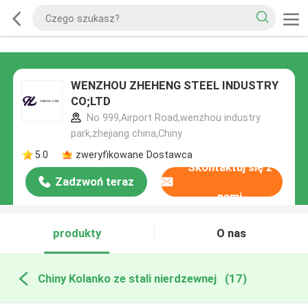
WENZHOU ZHEHENG STEEL INDUSTRY
CO;LTD
No 999,Airport Road,wenzhou industry
park,zhejiang china,Chiny
5.0
zweryfikowane Dostawca
Skontaktuj się z
Zadzwoń teraz
nami
produkty
O nas
Chiny Kolanko ze stali nierdzewnej
(17)