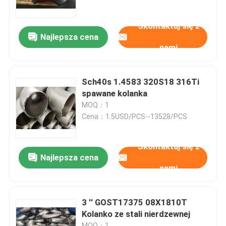
Skontaktuj się z
Wycieczka po fabryce
Najlepsza cena
nami
Kontrola jakości
Sch40s 1.4583 320S18 316Ti
Company News
spawane kolanka
MOQ：1
Cena：1.5USD/PCS--13528/PCS
złączki do rur ze stali nierdzewnej
Skontaktuj się z
kołnierz ze stali nierdzewnej
Najlepsza cena
nami
Kolanko ze stali nierdzewnej
3 '' GOST17375 08X1810T
Kolanko ze stali nierdzewnej
trójnik ze stali nierdzewnej
MOQ：1