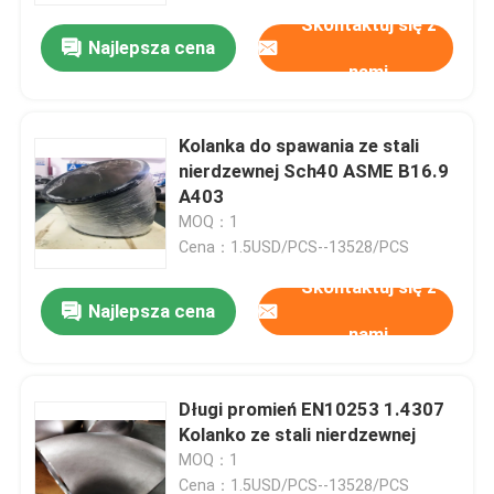
Skontaktuj się z
Najlepsza cena
nami
Kolanka do spawania ze stali
nierdzewnej Sch40 ASME B16.9
A403
MOQ：1
Cena：1.5USD/PCS--13528/PCS
Skontaktuj się z
Najlepsza cena
nami
Dom
Długi promień EN10253 1.4307
Produkty
Kolanko ze stali nierdzewnej
MOQ：1
O nas
Cena：1.5USD/PCS--13528/PCS