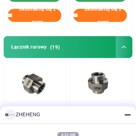
Skontaktuj się z
Skontaktuj się z
nami
nami
Łącznik rurowy
(19)
Kute złącze rurowe
Sześciokątne złącze
ASTM A182 6000LB
do spawania
ZHEHENG
S32205
doczołowego 140KG
3000LB
4:31 AM