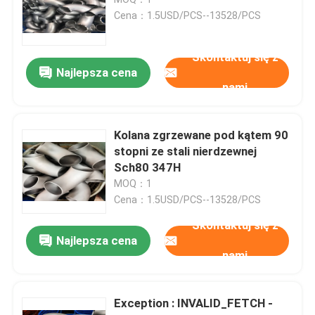
Cena：1.5USD/PCS--13528/PCS
zaślepki do rur ze stali nierdzewnej
Skontaktuj się z
Najlepsza cena
Łącznik rurowy
nami
Gwintowane łączniki rurowe
Kolana zgrzewane pod kątem 90
stopni ze stali nierdzewnej
Sch80 347H
Reduktor ze stali nierdzewnej
MOQ：1
Cena：1.5USD/PCS--13528/PCS
Kołnierz zaślepiający ze stali nierdzewnej
Skontaktuj się z
Najlepsza cena
nami
Slip On Flange
Exception : INVALID_FETCH -
Kołnierz na szyję spawalniczą