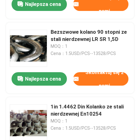
Najlepsza cena
nami
Bezszwowe kolano 90 stopni ze
stali nierdzewnej LR SR 1,5D
MOQ：1
Cena：1.5USD/PCS--13528/PCS
Skontaktuj się z
Najlepsza cena
nami
1in 1.4462 Din Kolanko ze stali
nierdzewnej En10254
MOQ：1
Cena：1.5USD/PCS--13528/PCS