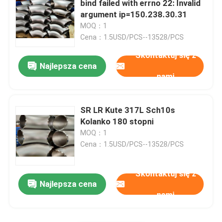
bind failed with errno 22: Invalid
argument ip=150.238.30.31
Złączki do rur stalowych duplex
MOQ：1
Cena：1.5USD/PCS--13528/PCS
Skontaktuj się z
Łączniki rur ze stopu niklu
Najlepsza cena
nami
SR LR Kute 317L Sch10s
Kolanko 180 stopni
MOQ：1
Cena：1.5USD/PCS--13528/PCS
Skontaktuj się z
Najlepsza cena
nami