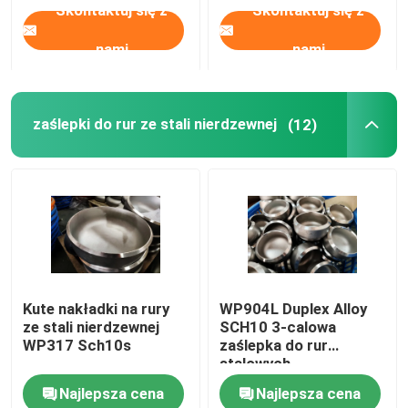
Skontaktuj się z
Skontaktuj się z
nami
nami
zaślepki do rur ze stali nierdzewnej
(12)
Kute nakładki na rury
WP904L Duplex Alloy
ze stali nierdzewnej
SCH10 3-calowa
WP317 Sch10s
zaślepka do rur
stalowych
Najlepsza cena
Najlepsza cena