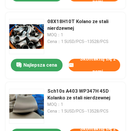
nami
08Х18Н10Т Kolano ze stali
nierdzewnej
MOQ：1
Cena：1.5USD/PCS--13528/PCS
Skontaktuj się z
Najlepsza cena
nami
Sch10s A403 WP347H 45D
Kolanko ze stali nierdzewnej
MOQ：1
Cena：1.5USD/PCS--13528/PCS
Skontaktuj się z