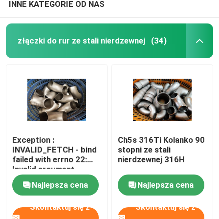
INNE KATEGORIE OD NAS
złączki do rur ze stali nierdzewnej
(34)
Exception :
Ch5s 316Ti Kolanko 90
INVALID_FETCH - bind
stopni ze stali
failed with errno 22:
nierdzewnej 316H
Invalid argument
ip=150.238.30.5
Najlepsza cena
Najlepsza cena
Skontaktuj się z
Skontaktuj się z