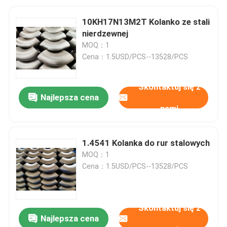
10KH17N13M2T Kolanko ze stali
nierdzewnej
MOQ：1
Cena：1.5USD/PCS--13528/PCS
Skontaktuj się z
Najlepsza cena
nami
1.4541 Kolanka do rur stalowych
MOQ：1
Cena：1.5USD/PCS--13528/PCS
Skontaktuj się z
Najlepsza cena