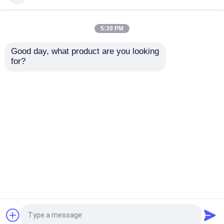
Złączki do rur stalowych duplex
Bezszwowa koszulka redukująca spoiny czołowe
5:39 PM
A815 F55 UNS S32760
Good day, what product are you looking 
for?
Łączniki rur ze stopu niklu
NiMo16Cr15W 2.4819 Złączki rurowe Hastelloy
C276
Dom
O nas
Skontaktuj się z nami
Desktop Site
Sitemap
Privacy Policy
Jakość
złączki do rur ze stali nierdzewnej
Fabryka w Chinach.Copyright © 2025 WENZHOU
ZHEHENG STEEL INDUSTRY CO;LTD. All Rights