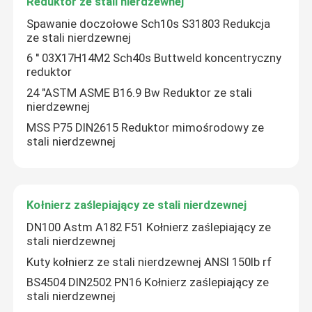
Reduktor ze stali nierdzewnej
Spawanie doczołowe Sch10s S31803 Redukcja
ze stali nierdzewnej
Wycieczka po fabryce
6 '' 03X17H14M2 Sch40s Buttweld koncentryczny
reduktor
Kontrola jakości
24 "ASTM ASME B16.9 Bw Reduktor ze stali
nierdzewnej
MSS P75 DIN2615 Reduktor mimośrodowy ze
Company News
stali nierdzewnej
złączki do rur ze stali nierdzewnej
Kołnierz zaślepiający ze stali nierdzewnej
kołnierz ze stali nierdzewnej
DN100 Astm A182 F51 Kołnierz zaślepiający ze
stali nierdzewnej
Kolanko ze stali nierdzewnej
Kuty kołnierz ze stali nierdzewnej ANSI 150lb rf
BS4504 DIN2502 PN16 Kołnierz zaślepiający ze
stali nierdzewnej
trójnik ze stali nierdzewnej