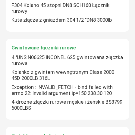
F304 Kolano 45 stopni DN8 SCH160 Łącznik
rurowy
Kute złącze z gniazdem 304 1/2 "DN8 3000lb
Gwintowane łączniki rurowe
4 "UNS N06625 INCONEL 625 gwintowana złączka
rurowa
Kolanko z gwintem wewnętrznym Class 2000
45D 2000LB 316L
Exception : INVALID_FETCH - bind failed with
errno 22: Invalid argument ip=150.238.30.120
Dom
4-drożne złączki rurowe męskie i żeńskie BS3799
6000LBS
Produkty
O nas