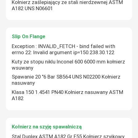
Kołnierz zaślepiający ze stali nierdzewnej ASTM
A182 UNS N06601
zaślepki do rur ze stali nierdzewnej
Łącznik rurowy
Slip On Flange
Exception : INVALID_FETCH - bind failed with
errno 22: Invalid argument ip=150.238.30.122
Gwintowane łączniki rurowe
Kuty ze stopu niklu Inconel 600 6000 mm kołnierz
wsuwany
Reduktor ze stali nierdzewnej
Spawanie 20 "6 Bar SB564 UNS N02200 Kołnierz
nasuwany
Klasa 150 1.4541 PN40 Kołnierz nasuwany ASTM
Kołnierz zaślepiający ze stali nierdzewnej
A182
Slip On Flange
Kołnierz na szyję spawalniczą
Kołnierz na szyję spawalniczą
Stal Duplex ASTM A182 Gr F55 Kołnierz szyjkowy