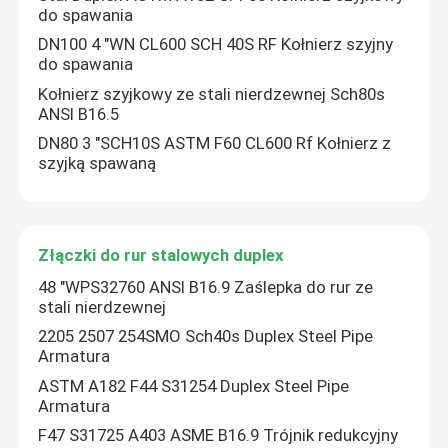
do spawania
DN100 4 "WN CL600 SCH 40S RF Kołnierz szyjny
Złączki do rur stalowych duplex
do spawania
Kołnierz szyjkowy ze stali nierdzewnej Sch80s
Łączniki rur ze stopu niklu
ANSI B16.5
DN80 3 "SCH10S ASTM F60 CL600 Rf Kołnierz z
szyjką spawaną
Złączki do rur stalowych duplex
48 "WPS32760 ANSI B16.9 Zaślepka do rur ze
stali nierdzewnej
2205 2507 254SMO Sch40s Duplex Steel Pipe
Armatura
ASTM A182 F44 S31254 Duplex Steel Pipe
Armatura
F47 S31725 A403 ASME B16.9 Trójnik redukcyjny