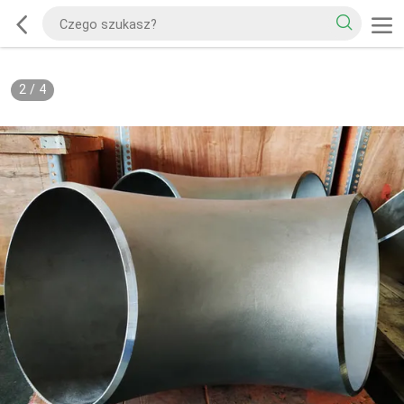
2
/
4