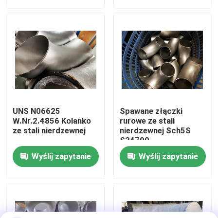
Wycieczka po fabryce
Kontrola jakości
Company News
UNS N06625
Spawane złączki
złączki do rur ze stali nierdzewnej
W.Nr.2.4856 Kolanko
rurowe ze stali
ze stali nierdzewnej
nierdzewnej Sch5S
S34700
kołnierz ze stali nierdzewnej
Wyślij zapytanie
Wyślij zapytanie
Kolanko ze stali nierdzewnej
trójnik ze stali nierdzewnej