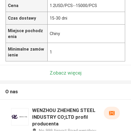
Cena
1.2USD/PCS--15000/PCS
Czas dostawy
15-30 dni
Miejsce pochodz
Chiny
enia
Minimalne zamów
1
ienie
Zobacz więcej
O nas
WENZHOU ZHEHENG STEEL
INDUSTRY CO;LTD profil
producenta
No 999,Airport Road,wenzhou