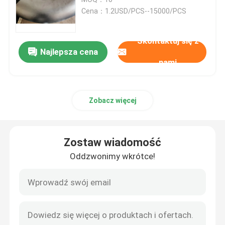
Cena：1.2USD/PCS--15000/PCS
zaślepki do rur ze stali nierdzewnej
Skontaktuj się z
Najlepsza cena
Łącznik rurowy
nami
Gwintowane łączniki rurowe
Zobacz więcej
Reduktor ze stali nierdzewnej
Zostaw wiadomość
Kołnierz zaślepiający ze stali nierdzewnej
Oddzwonimy wkrótce!
Slip On Flange
Kołnierz na szyję spawalniczą