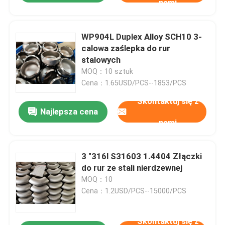
nami
WP904L Duplex Alloy SCH10 3-
calowa zaślepka do rur
stalowych
MOQ：10 sztuk
Cena：1.65USD/PCS--1853/PCS
Skontaktuj się z
Najlepsza cena
nami
3 "316l S31603 1.4404 Złączki
do rur ze stali nierdzewnej
MOQ：10
Cena：1.2USD/PCS--15000/PCS
Skontaktuj się z