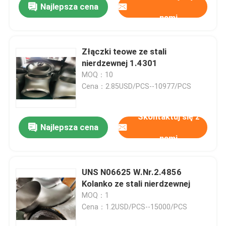
Najlepsza cena
nami
Złączki teowe ze stali
nierdzewnej 1.4301
MOQ：10
Cena：2.85USD/PCS--10977/PCS
Skontaktuj się z
Najlepsza cena
nami
UNS N06625 W.Nr.2.4856
Kolanko ze stali nierdzewnej
MOQ：1
Cena：1.2USD/PCS--15000/PCS