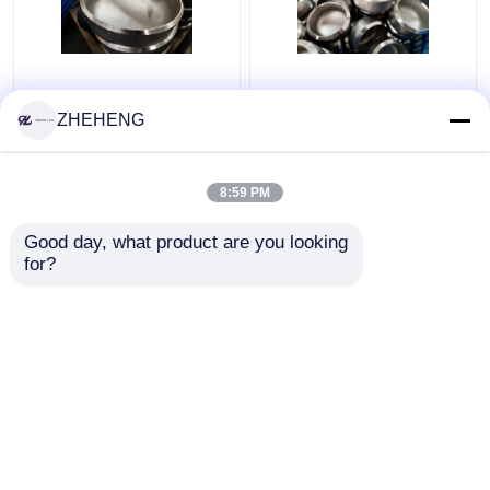
Kute nakładki na rury
WP904L Duplex Alloy
ze stali nierdzewnej
SCH10 3-calowa
ZHEHENG
WP317 Sch10s
zaślepka do rur
stalowych
8:59 PM
Najlepsza cena
Najlepsza cena
Good day, what product are you looking 
Skontaktuj się z
Skontaktuj się z
for?
nami
nami
Zobacz więcej
Dom
O nas
Skontaktuj się z nami
Desktop Site
Sitemap
Privacy Policy