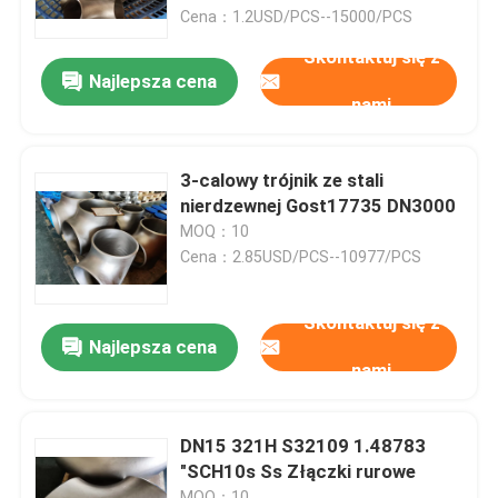
Cena：1.2USD/PCS--15000/PCS
Skontaktuj się z
Wycieczka po fabryce
Najlepsza cena
nami
Kontrola jakości
3-calowy trójnik ze stali
Company News
nierdzewnej Gost17735 DN3000
MOQ：10
Cena：2.85USD/PCS--10977/PCS
złączki do rur ze stali nierdzewnej
Skontaktuj się z
kołnierz ze stali nierdzewnej
Najlepsza cena
nami
Kolanko ze stali nierdzewnej
DN15 321H S32109 1.48783
"SCH10s Ss Złączki rurowe
trójnik ze stali nierdzewnej
MOQ：10