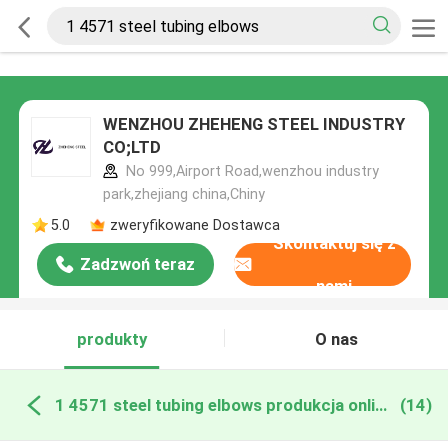
WENZHOU ZHEHENG STEEL INDUSTRY
CO;LTD
No 999,Airport Road,wenzhou industry
park,zhejiang china,Chiny
5.0
zweryfikowane Dostawca
Skontaktuj się z
Zadzwoń teraz
nami
produkty
O nas
1 4571 steel tubing elbows produkcja online
(14)