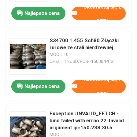
Skontaktuj się z
Najlepsza cena
nami
S34700 1.455 Sch80 Złączki
rurowe ze stali nierdzewnej
MOQ：10
Cena：1.2USD/PCS--15000/PCS
Skontaktuj się z
Najlepsza cena
nami
Dom
Exception : INVALID_FETCH -
Produkty
bind failed with errno 22: Invalid
argument ip=150.238.30.5
O nas
MOQ：1