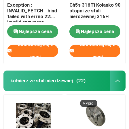
Exception :
Ch5s 316Ti Kolanko 90
INVALID_FETCH - bind
stopni ze stali
failed with errno 22:
nierdzewnej 316H
Invalid argument
ip=150.238.30.5
Najlepsza cena
Najlepsza cena
Skontaktuj się z
Skontaktuj się z
nami
nami
kołnierz ze stali nierdzewnej
(22)