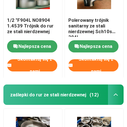
1/2 "F904L NO8904
Polerowany trójnik
1.4539 Trójnik do rur
sanitarny ze stali
ze stali nierdzewnej
nierdzewnej Sch10s
304L
Najlepsza cena
Najlepsza cena
Skontaktuj się z
Skontaktuj się z
nami
nami
zaślepki do rur ze stali nierdzewnej
(12)